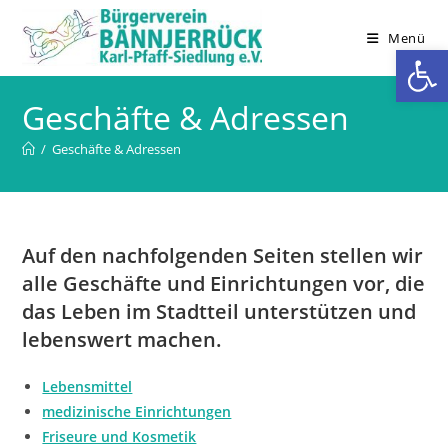
Zum
Inhalt
Menü
We
springen
Geschäfte & Adressen
/
Geschäfte & Adressen
Auf den nachfolgenden Seiten stellen wir
alle Geschäfte und Einrichtungen vor, die
das Leben im Stadtteil unterstützen und
lebenswert machen.
Lebensmittel
medizinische Einrichtungen
Friseure und Kosmetik