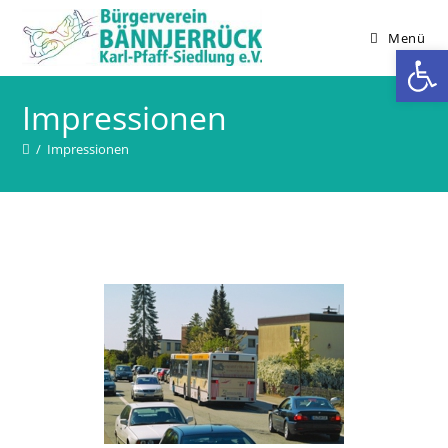
Zum
Inhalt
Menü
We
springen
Impressionen
/
Impressionen