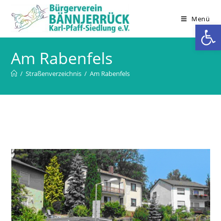
Zum
Inhalt
Menü
We
springen
Am Rabenfels
/
Straßenverzeichnis
/
Am Rabenfels