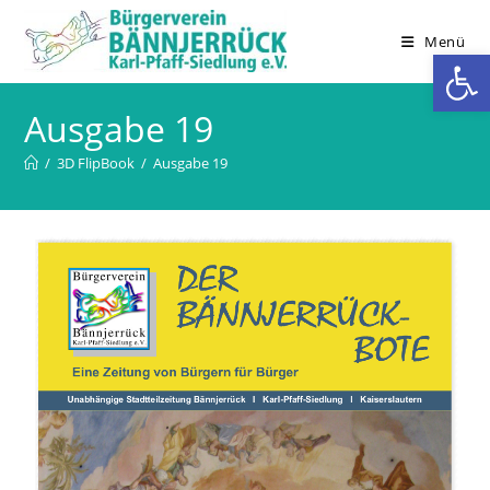
Zum
Inhalt
Menü
We
springen
Ausgabe 19
/
3D FlipBook
/
Ausgabe 19