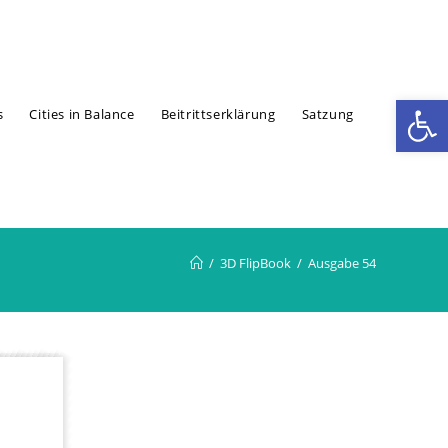
We
s
Cities in Balance
Beitrittserklärung
Satzung
/
3D FlipBook
/
Ausgabe 54