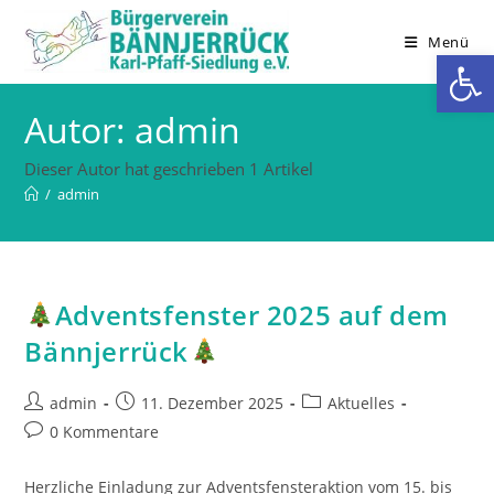
Zum
Inhalt
Menü
We
springen
Autor:
admin
Dieser Autor hat geschrieben 1 Artikel
/
admin
Adventsfenster 2025 auf dem
Bännjerrück
Beitrags-
Beitrag
Beitrags-
admin
11. Dezember 2025
Aktuelles
Autor:
veröffentlicht:
Kategorie:
Beitrags-
0 Kommentare
Kommentare:
Herzliche Einladung zur Adventsfensteraktion vom 15. bis